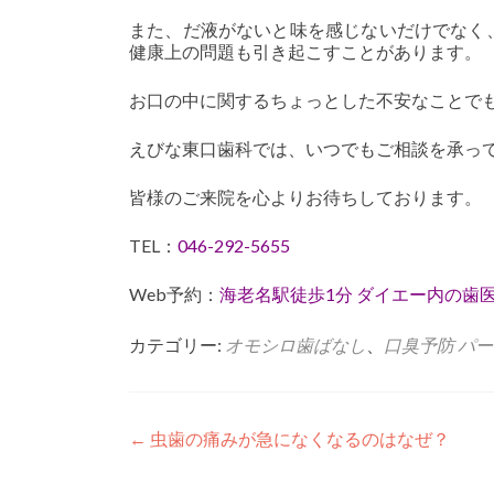
また、だ液がないと味を感じないだけでなく
健康上の問題も引き起こすことがあります。
お口の中に関するちょっとした不安なことで
えびな東口歯科では、いつでもご相談を承っ
皆様のご来院を心よりお待ちしております。
TEL：
046-292-5655
Web予約：
海老名駅徒歩1分 ダイエー内の歯
カテゴリー:
オモシロ歯ばなし
、
口臭予防
パー
投
←
虫歯の痛みが急になくなるのはなぜ？
稿