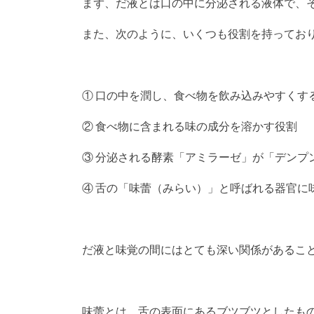
まず、だ液とは口の中に分泌される液体で、
また、次のように、いくつも役割を持ってお
① 口の中を潤し、食べ物を飲み込みやすくす
② 食べ物に含まれる味の成分を溶かす役割
③ 分泌される酵素「アミラーゼ」が「デンプ
④ 舌の「味蕾（みらい）」と呼ばれる器官に
だ液と味覚の間にはとても深い関係があるこ
味蕾とは、舌の表面にあるブツブツとしたも