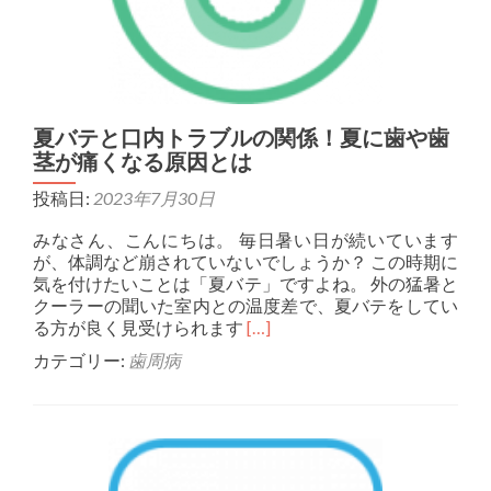
夏バテと口内トラブルの関係！夏に歯や歯
茎が痛くなる原因とは
投稿日:
2023年7月30日
みなさん、こんにちは。 毎日暑い日が続いています
が、体調など崩されていないでしょうか？ この時期に
気を付けたいことは「夏バテ」ですよね。 外の猛暑と
クーラーの聞いた室内との温度差で、夏バテをしてい
Read more about 夏
る方が良く見受けられます
[…]
カテゴリー:
歯周病