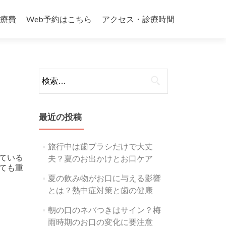
療費
Web予約はこちら
アクセス・診療時間
検
索:
最近の投稿
旅行中は歯ブラシだけで大丈
ている
夫？夏のお出かけとお口ケア
ても重
い夏は「熱中症」と「酸蝕症」に要注意！
夏の飲み物がお口に与える影響
とは？熱中症対策と歯の健康
朝の口のネバつきはサイン？梅
雨時期のお口の変化に要注意