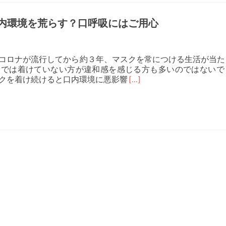
内環境を荒らす？口呼吸にはご用心
 コロナが流行してから約３年、マスクを常につける生活が当た
今では着けていない方が違和感を感じる方も多いのではないで
Read more about
スクを着け続けると口内環境に悪影響
[…]