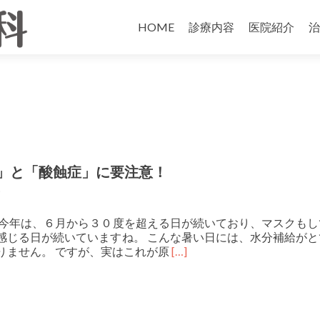
HOME
診療内容
医院紹介
治
」と「酸蝕症」に要注意！
 今年は、６月から３０度を超える日が続いており、マスクもし
感じる日が続いていますね。 こんな暑い日には、水分補給がと
Read more about 暑
りません。 ですが、実はこれが原
[…]