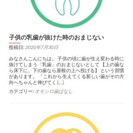
子供の乳歯が抜けた時のおまじない
投稿日:
2020年7月30日
みなさんこんにちは。 子供の頃に歯が生え変わる時に
抜けてしまう「乳歯」のおまじないとして 【上の歯な
ら床下に、下の歯なら屋根の上へ投げる】 という習慣
があります。 「これから生えてくる新しい歯がその方
Read more about 子供の乳歯
向へちゃんと伸びてく
[…]
カテゴリー:
オモシロ歯ばなし