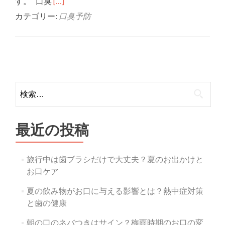
Read more about 口臭を予防できる食
す。 口臭
[…]
カテゴリー:
口臭予防
Posts
navigation
検
索:
最近の投稿
旅行中は歯ブラシだけで大丈夫？夏のお出かけと
お口ケア
夏の飲み物がお口に与える影響とは？熱中症対策
と歯の健康
朝の口のネバつきはサイン？梅雨時期のお口の変