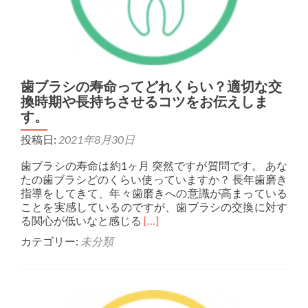
歯ブラシの寿命ってどれくらい？適切な交
換時期や長持ちさせるコツをお伝えしま
す。
投稿日:
2021年8月30日
歯ブラシの寿命は約1ヶ月 突然ですが質問です。 あな
たの歯ブラシどのくらい使っていますか？ 長年歯磨き
指導をしてきて、年々歯磨きへの意識が高まっている
ことを実感しているのですが、歯ブラシの交換に対す
Read more about 歯
る関心が低いなと感じる
[…]
カテゴリー:
未分類