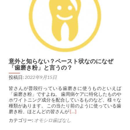
意外と知らない？ペースト状なのになぜ
「歯磨き粉」と言うの？
投稿日:
2022年9月15日
皆さんが普段行っている歯磨きに使うものといえば
「歯磨き粉」ですよね。 歯周病ケアに特化したものや
ホワイトニング成分を配合しているものなど、様々な
種類があります。 この当たり前のように使っている歯
Read more about 
磨き粉、ほとんどの皆さんが
[…]
カテゴリー:
オモシロ歯ばなし