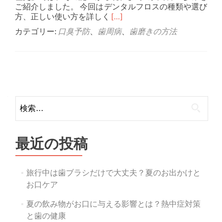
ご紹介しました。 今回はデンタルフロスの種類や選び
Read more about デン
方、正しい使い方を詳しく
[…]
カテゴリー:
口臭予防
、
歯周病
、
歯磨きの方法
Posts
navigation
検
索:
最近の投稿
旅行中は歯ブラシだけで大丈夫？夏のお出かけと
お口ケア
夏の飲み物がお口に与える影響とは？熱中症対策
と歯の健康