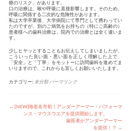
療のリスク」があります。
口の治療は、喉や呼吸に直接影響します。そのため、
呼吸に関係する二次的な危険性があります。
私は大学卒業後、大学病院にて専門として携わってい
たのですが、別のご病気をお持ちの（特にご高齢の）
患者様への歯科治療は、院内での治療とは全く違いま
す。
少しヒヤッとすることもお伝えしてしまいましたが、
こういった良い面・悪い面を正しく理解した上で、
「安全」と「丁寧」をモットーに訪問歯科を進めてま
いりますので、これからも宜しくお願いいたします。
カテゴリー:
未分類
パーマリンク
投
←
[NEW]海老名市初！アンダーアーマー・パフォーマ
ンス・マウスウエアを提供開始します。
稿
歯医者がアンダーアーマー
ナ
を提供！？
→