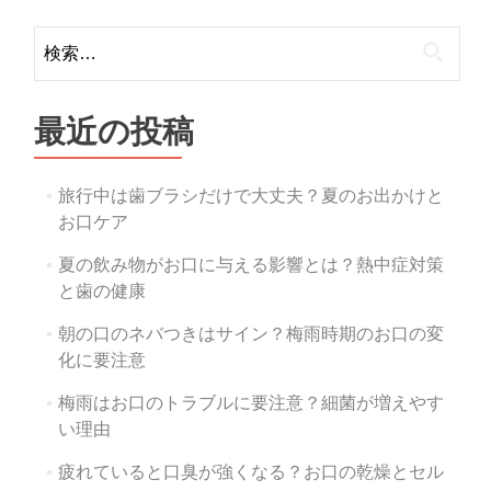
ビ
検
ゲ
索:
ー
最近の投稿
シ
ョ
旅行中は歯ブラシだけで大丈夫？夏のお出かけと
ン
お口ケア
夏の飲み物がお口に与える影響とは？熱中症対策
と歯の健康
朝の口のネバつきはサイン？梅雨時期のお口の変
化に要注意
梅雨はお口のトラブルに要注意？細菌が増えやす
い理由
疲れていると口臭が強くなる？お口の乾燥とセル