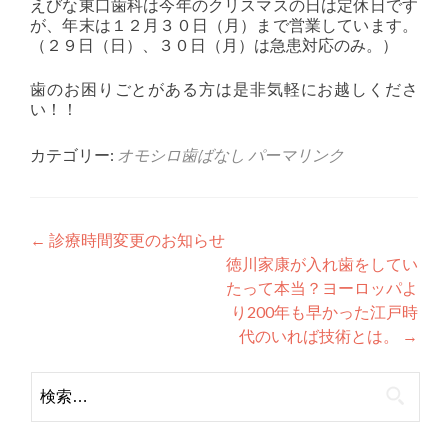
えびな東口歯科は今年のクリスマスの日は定休日です
が、年末は１２月３０日（月）まで営業しています。
（２９日（日）、３０日（月）は急患対応のみ。）
歯のお困りごとがある方は是非気軽にお越しくださ
い！！
カテゴリー:
オモシロ歯ばなし
パーマリンク
投
←
診療時間変更のお知らせ
徳川家康が入れ歯をしてい
稿
たって本当？ヨーロッパよ
ナ
り200年も早かった江戸時
代のいれば技術とは。
→
ビ
ゲ
検
索:
ー