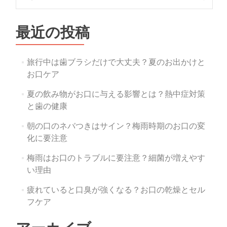
索:
ゲ
ー
最近の投稿
シ
旅行中は歯ブラシだけで大丈夫？夏のお出かけと
ョ
お口ケア
ン
夏の飲み物がお口に与える影響とは？熱中症対策
と歯の健康
朝の口のネバつきはサイン？梅雨時期のお口の変
化に要注意
梅雨はお口のトラブルに要注意？細菌が増えやす
い理由
疲れていると口臭が強くなる？お口の乾燥とセル
フケア