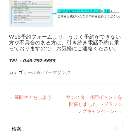
WEB予約フォームより、うまく予約ができない
方や不具合のある方は、引き続き電話予約も承
っておりますので、お気軽にご連絡ください。
TEL：046-292-5655
カテゴリー:
info
パーマリンク
投
←
歯間ケアをしよう
サンスター共同イベントを
開催しました -ブラッシ
稿
ングキャンペーン-
→
ナ
検
ビ