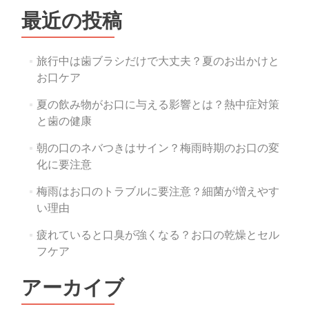
ゲ
最近の投稿
ー
シ
旅行中は歯ブラシだけで大丈夫？夏のお出かけと
お口ケア
ョ
ン
夏の飲み物がお口に与える影響とは？熱中症対策
と歯の健康
朝の口のネバつきはサイン？梅雨時期のお口の変
化に要注意
梅雨はお口のトラブルに要注意？細菌が増えやす
い理由
疲れていると口臭が強くなる？お口の乾燥とセル
フケア
アーカイブ