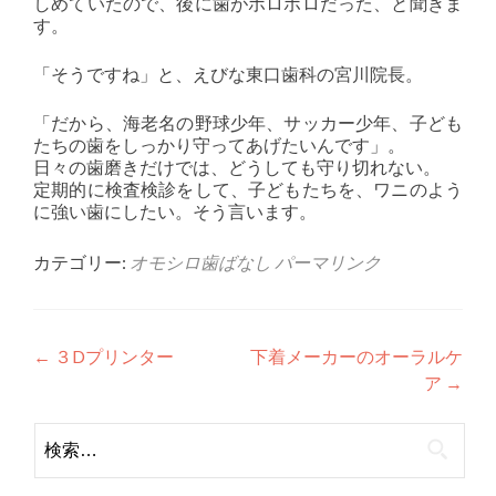
しめていたので、後に歯がボロボロだった、と聞きま
す。
「そうですね」と、えびな東口歯科の宮川院長。
「だから、海老名の野球少年、サッカー少年、子ども
たちの歯をしっかり守ってあげたいんです」。
日々の歯磨きだけでは、どうしても守り切れない。
定期的に検査検診をして、子どもたちを、ワニのよう
に強い歯にしたい。そう言います。
カテゴリー:
オモシロ歯ばなし
パーマリンク
投
←
３Dプリンター
下着メーカーのオーラルケ
ア
→
稿
ナ
検
索:
ビ