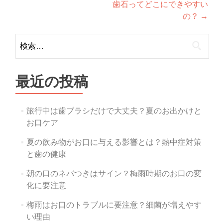
歯石ってどこにできやすい
稿
の？
→
ナ
検
ビ
索:
ゲ
ー
最近の投稿
シ
旅行中は歯ブラシだけで大丈夫？夏のお出かけと
ョ
お口ケア
ン
夏の飲み物がお口に与える影響とは？熱中症対策
と歯の健康
朝の口のネバつきはサイン？梅雨時期のお口の変
化に要注意
梅雨はお口のトラブルに要注意？細菌が増えやす
い理由