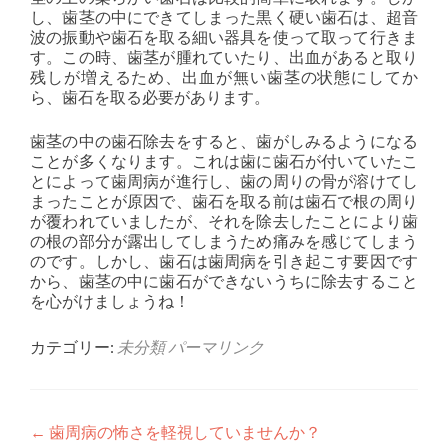
し、歯茎の中にできてしまった黒く硬い歯石は、超音
波の振動や歯石を取る細い器具を使って取って行きま
す。この時、歯茎が腫れていたり、出血があると取り
残しが増えるため、出血が無い歯茎の状態にしてか
ら、歯石を取る必要があります。
歯茎の中の歯石除去をすると、歯がしみるようになる
ことが多くなります。これは歯に歯石が付いていたこ
とによって歯周病が進行し、歯の周りの骨が溶けてし
まったことが原因で、歯石を取る前は歯石で根の周り
が覆われていましたが、それを除去したことにより歯
の根の部分が露出してしまうため痛みを感じてしまう
のです。しかし、歯石は歯周病を引き起こす要因です
から、歯茎の中に歯石ができないうちに除去すること
を心がけましょうね！
カテゴリー:
未分類
パーマリンク
投
←
歯周病の怖さを軽視していませんか？