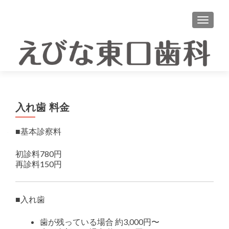
ナビゲ
入れ歯 料金
■基本診察料
初診料780円
再診料150円
■入れ歯
歯が残っている場合 約3,000円〜