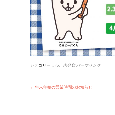
カテゴリー:
info
、
未分類
パーマリンク
投
←
年末年始の営業時間のお知らせ
稿
ナ