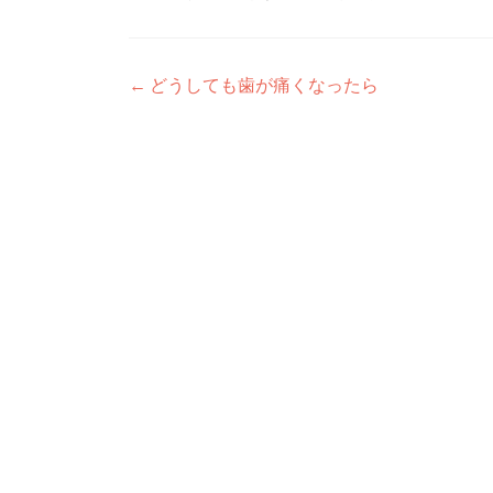
投
←
どうしても歯が痛くなったら
稿
ナ
ビ
ゲ
ー
シ
ョ
ン