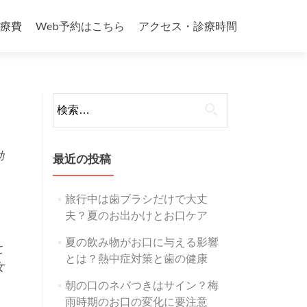
療費
Web予約はこちら
アクセス・診療時間
検
索:
助
最近の投稿
旅行中は歯ブラシだけで大丈
夫？夏のお出かけとお口ケア
夏の飲み物がお口に与える影響
こ
とは？熱中症対策と歯の健康
女
朝の口のネバつきはサイン？梅
雨時期のお口の変化に要注意