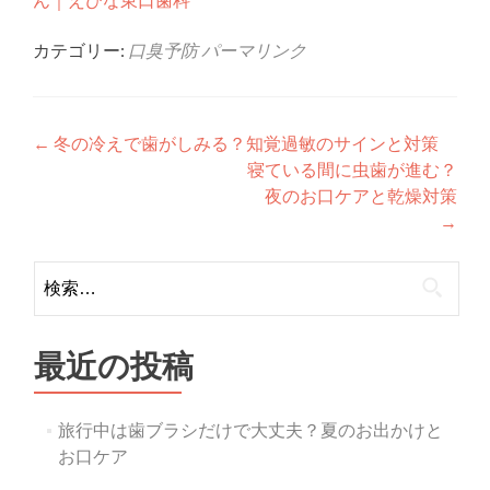
カテゴリー:
口臭予防
パーマリンク
投
←
冬の冷えで歯がしみる？知覚過敏のサインと対策
寝ている間に虫歯が進む？
稿
夜のお口ケアと乾燥対策
ナ
→
ビ
検
ゲ
索:
ー
最近の投稿
シ
ョ
旅行中は歯ブラシだけで大丈夫？夏のお出かけと
ン
お口ケア