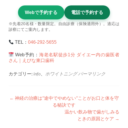
Webで予約する
電話で予約する
※先着20名様・数量限定。自由診療（保険適用外）。適応は
診察にてご案内します。
TEL：
046-292-5655
Web予約：
海老名駅徒歩1分 ダイエー内の歯医者
さん｜えびな東口歯科
カテゴリー:
info
、
ホワイトニング
パーマリンク
投
←
神経の治療は“途中でやめない”ことがお口と体を守
る秘訣です
稿
温かい飲み物で歯がしみる
ナ
ときの原因とケア
→