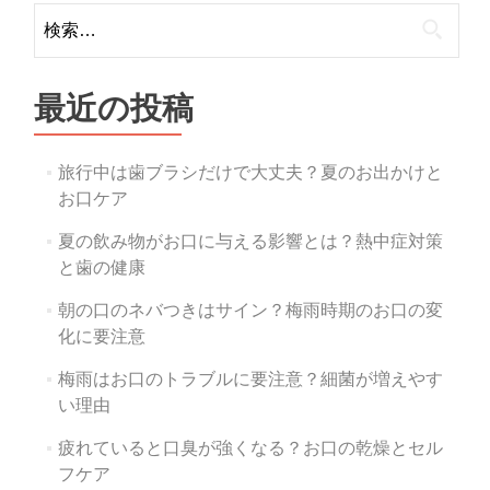
ビ
検
ゲ
索:
ー
最近の投稿
シ
ョ
旅行中は歯ブラシだけで大丈夫？夏のお出かけと
ン
お口ケア
夏の飲み物がお口に与える影響とは？熱中症対策
と歯の健康
朝の口のネバつきはサイン？梅雨時期のお口の変
化に要注意
梅雨はお口のトラブルに要注意？細菌が増えやす
い理由
疲れていると口臭が強くなる？お口の乾燥とセル
フケア