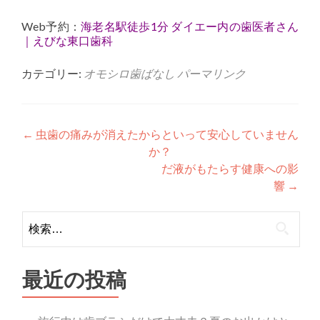
Web予約：
海老名駅徒歩1分 ダイエー内の歯医者さん
｜えびな東口歯科
カテゴリー:
オモシロ歯ばなし
パーマリンク
投
←
虫歯の痛みが消えたからといって安心していません
か？
稿
だ液がもたらす健康への影
ナ
響
→
ビ
検
ゲ
索:
ー
最近の投稿
シ
ョ