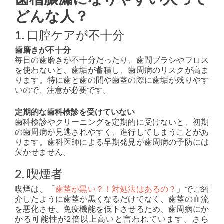
どんな人？
1. 口腔ケアが不十分
歯磨きが不十分
毎日の歯磨きが不十分だったり、歯間ブラシやフロス
を使わないと、歯垢が蓄積し、歯周病のリスクが高ま
ります。特に歯と歯の間や歯茎の際に歯垢が残りやす
いので、注意が必要です。
定期的な歯科検診を受けていない
歯科検診やクリーニングを定期的に受けないと、初期
の歯周病が見逃されやすく、進行してしまうことがあ
ります。歯科医師による早期発見が歯周病の予防には
欠かせません。
2. 喫煙者
喫煙は、「
歯茎が黒い？！対処法はあるの？
」でご紹
介したように歯茎が黒くなるだけでなく、歯茎の血流
を悪化させ、免疫機能を低下させるため、歯周病にか
かる可能性が2倍以上高いと言われています。さら