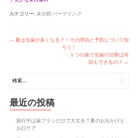
カテゴリー:
未分類
パーマリンク
投
←
夏は虫歯が多くなる？！その理由と予防について知
ろう！
稿
１つの歯で虫歯の治療は何
ナ
回もできるの？
→
ビ
検
ゲ
索:
ー
最近の投稿
シ
ョ
旅行中は歯ブラシだけで大丈夫？夏のお出かけと
ン
お口ケア